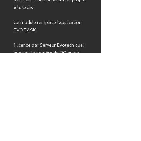
à la tâche.
Ce module remplace l'application
EVOTASK
1 licence par Serveur Evotech quel
que soit le nombre de PC ou de
mobile
Mentions légales
ODIS
10, rue de Penthièvre - 75008 PARIS
Conditions générales