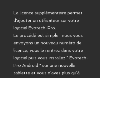
La licence supplémentaire permet
d'ajouter un utilisateur sur votre
logiciel Evotech-Pro.
Le procédé est simple : nous vous
envoyons un nouveau numéro de
licence, vous le rentrez dans votre
logiciel puis vous installez " Evotech-
Pro Android " sur une nouvelle
tablette et vous n'avez plus qu'à
faire la synchronisation et votre
nouveau technicien est
opérationnel.
Mentions légales
ODIS